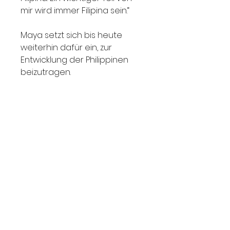
mir wird immer Filipina sein.“
Maya setzt sich bis heute
weiterhin dafür ein, zur
Entwicklung der Philippinen
beizutragen.
MRenkerBooks Publishing
Beuneweg 1
64331 Weiterstadt
Germany