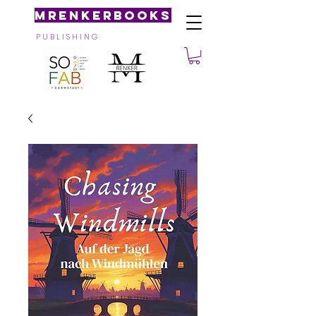
MRenkerBooks
P U B L I S H I N G