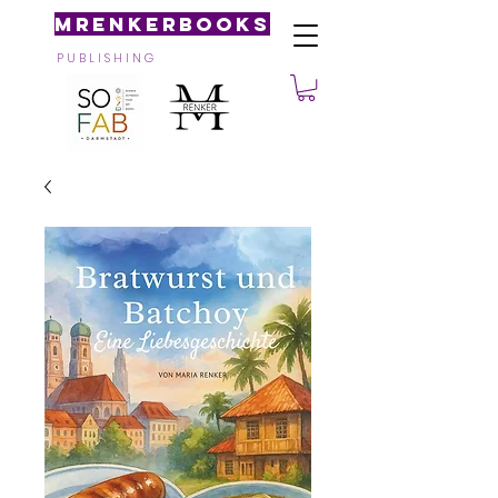
MRenkerBooks
P U B L I S H I N G