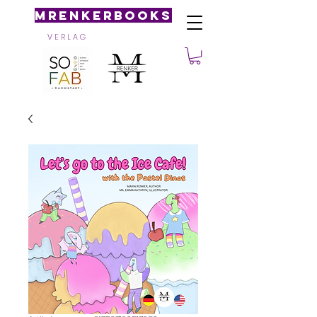
MRenkerBooks
V E R L A G