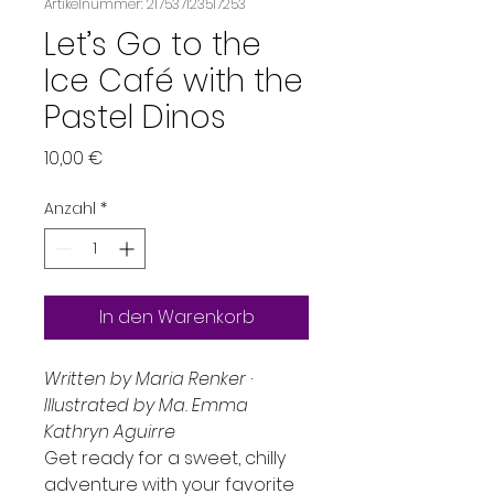
Artikelnummer: 217537123517253
Let’s Go to the
Ice Café with the
Pastel Dinos
Preis
10,00 €
Anzahl
*
In den Warenkorb
Written by Maria Renker ·
Illustrated by Ma. Emma
Kathryn Aguirre
Get ready for a sweet, chilly
adventure with your favorite