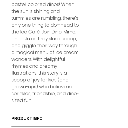
pastel-colored dinos! When
the sun is shining and
tummies are rumbling, there's
only one thing to do—head to
the Ice Café! Join Dino, Mimo,
and Lulu as they slurp, scoop,
and giggle their way through
a magical menu of ice cream
wonders. With delightful
rhymes and dreamy
illustrations, this story is a
scoop of joy for kids (and
grown-ups) who believe in
sprinkles, friendship, and dino-
sized fun!
PRODUKTINFO